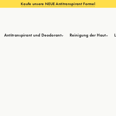
Kaufe unsere NEUE Antitranspirant Formel
Antitranspirant und Deodorant
Reinigung der Haut