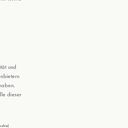
tät und
anbietern
 haben.
lle dieser
ookie)