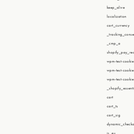
keep_alive
localization
cart_currency
_tracking_conse
_cmp_a
shopify_pay_red
wpm-test-cookie
wpm-test-cookie
wpm-test-cookie
_shopify_essenti
cart
cart_ts
cart_sig
dynamic_checko
is_eu