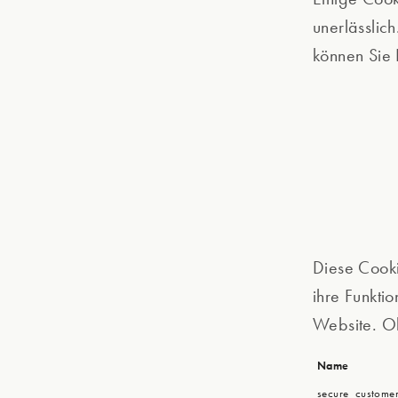
unerlässlic
können Sie 
Diese Cooki
ihre Funkti
Website. Oh
Name
secure_custome