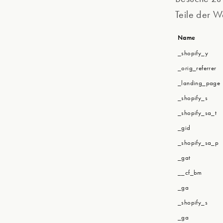
Teile der W
Name
_shopify_y
_orig_referrer
_landing_page
_shopify_s
_shopify_sa_t
_gid
_shopify_sa_p
_gat
__cf_bm
_ga
_shopify_s
_ga