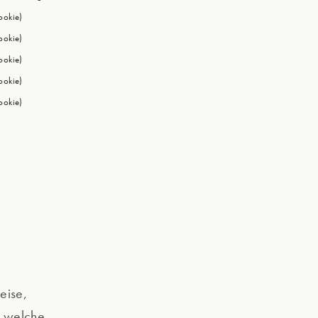
ookie)
ookie)
ookie)
ookie)
ookie)
u
eise,
, welche