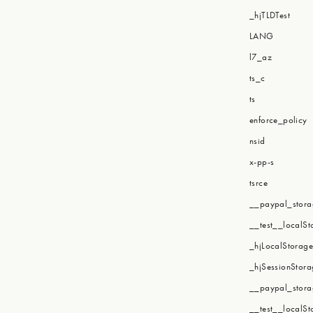
_hjTLDTest
LANG
l7_az
ts_c
ts
enforce_policy
nsid
x-pp-s
tsrce
__paypal_stor
__test__localS
_hjLocalStorage
_hjSessionStora
__paypal_stor
__test__localS