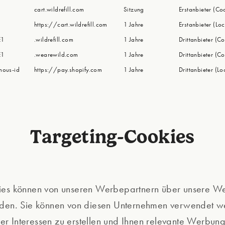
cart.wildrefill.com
Sitzung
Erstanbieter (Co
https://cart.wildrefill.com
1 Jahre
Erstanbieter (Lo
E1
.wildrefill.com
1 Jahre
Drittanbieter (Co
E1
.wearewild.com
1 Jahre
Drittanbieter (Co
ous-id
https://pay.shopify.com
1 Jahre
Drittanbieter (L
Targeting-Cookies
ies können von unseren Werbepartnern über unsere We
rden. Sie können von diesen Unternehmen verwendet w
Ihrer Interessen zu erstellen und Ihnen relevante Werbun