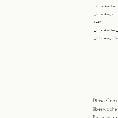
_hjSessionUser
_hjSession_25
X-AB
_hjSessionUser
_hjSession_23
Diese Cooki
überwachen 
Besuche zu 