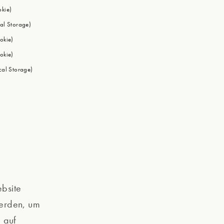
okie)
cal Storage)
okie)
okie)
ocal Storage)
bsite
erden, um
g auf