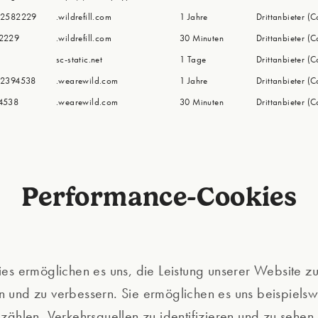
_2582229
.wildrefill.com
1 Jahre
Drittanbieter (C
82229
.wildrefill.com
30 Minuten
Drittanbieter (C
sc-static.net
1 Tage
Drittanbieter (C
_2394538
.wearewild.com
1 Jahre
Drittanbieter (C
94538
.wearewild.com
30 Minuten
Drittanbieter (C
Performance-Cookies
es ermöglichen es uns, die Leistung unserer Website z
und zu verbessern. Sie ermöglichen es uns beispielsw
zählen, Verkehrsquellen zu identifizieren und zu sehen