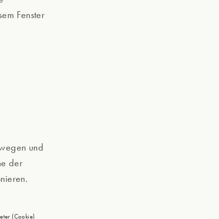
esem Fenster
bewegen und
he der
nieren.
eter (Cookie)