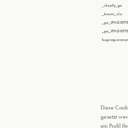
_shopify_ga
_boomr_clss
_ga_JPHQ18TP
_ga_JPHQ18TP
bugsnag-anonym
Diese Cook
gesetzt we
ein Profil 