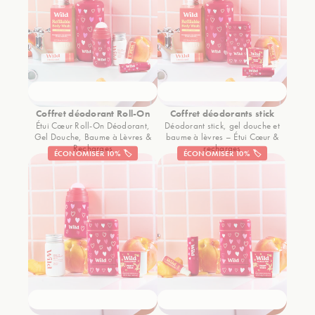
Coffret déodorant Roll-On
Coffret déodorants stick
Étui Cœur Roll-On Déodorant,
Déodorant stick, gel douche et
Gel Douche, Baume à Lèvres &
baume à lèvres – Étui Cœur &
Recharges
recharges
ÉCONOMISER 10% 🏷️
ÉCONOMISER 10% 🏷️