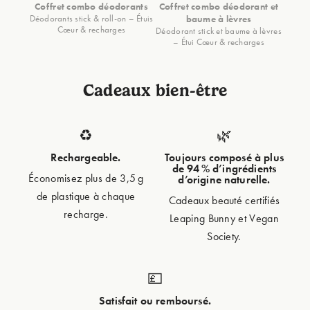
Coffret combo déodorants
Coffret combo déodorant et
Déodorants stick & roll-on – Étuis
baume à lèvres
Cœur & recharges
Déodorant stick et baume à lèvres
– Étui Cœur & recharges
Cadeaux bien-être
♻️
🌿
Rechargeable.
Toujours composé à plus
de 94 % d’ingrédients
Économisez plus de 3,5 g
d’origine naturelle.
de plastique à chaque
Cadeaux beauté certifiés
recharge.
Leaping Bunny et Vegan
Society.
💷
Satisfait ou remboursé.