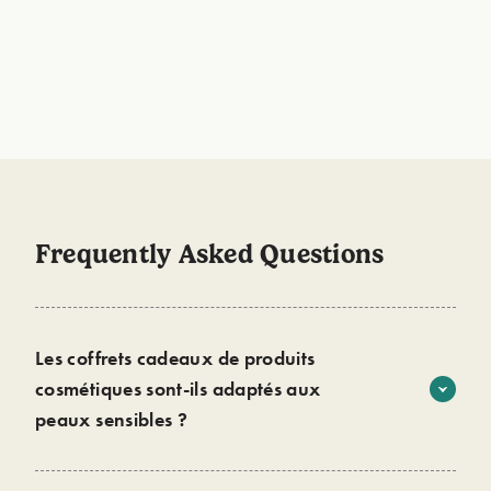
@Emma
@Sara
« J’adore ce coffret. Il sent divinement bon
« Ce déodorant est mag
et son étui est trop mignon, le cadeau
super bien et l’étui est
parfait pour un proche. »
ma salle de bain ! »
⭐⭐⭐⭐⭐
⭐⭐⭐⭐⭐
Frequently Asked Questions
Les coffrets cadeaux de produits
cosmétiques sont-ils adaptés aux
peaux sensibles ?
Tous nos produits contiennent plus de 94% d'ingrédients
naturels, qui ont une formule douce pour la peau. Nous