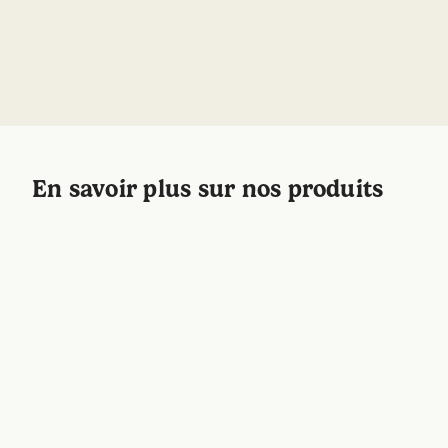
d’origine naturelle, nos produits sont bons pour la planète
et pour vous ! Commencez à composer votre panier avec
le
deo
,
roll on
,
body wash
and
lip balm
now.
En savoir plus sur nos produits