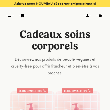
Achetez notre NOUVEAU déodorant antiperspirant ici
Cadeaux soins
VOIR LES OFFRES
corporels
Découvrez nos produits de beauté véganes et
cruelty-free pour offrir fraîcheur et bien-être à vos
proches.
ÉCONOMISER 10% 🏷️
ÉCONOMISER 10% 🏷️