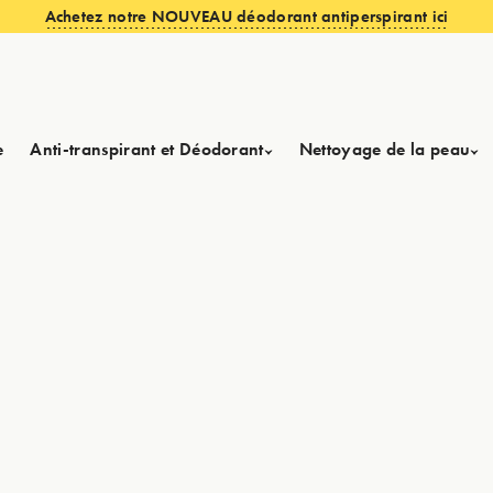
Achetez notre NOUVEAU déodorant antiperspirant ici
e
Anti-transpirant et Déodorant
Nettoyage de la peau