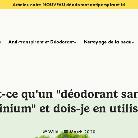
Achetez notre NOUVEAU déodorant antiperspirant ici
e
Anti-transpirant et Déodorant
Nettoyage de la peau
t-ce qu'un "déodorant san
nium" et dois-je en utili
🌱 Wild
📅 March 2020