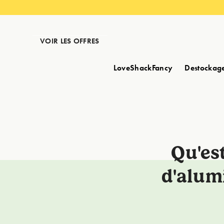
VOIR LES OFFRES
LoveShackFancy
Destockag
Qu'es
d'alumi