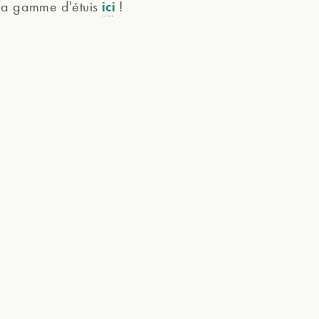
ici
la gamme d'étuis
!