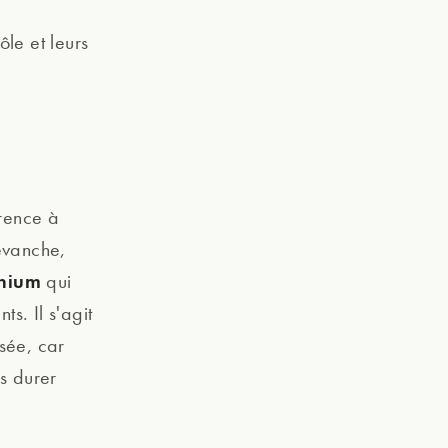
ôle et leurs
érence à
evanche,
inium
qui
ts. Il s'agit
sée, car
us durer