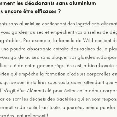
mment les déodorants sans aluminium
s encore être efficaces ?
nts sans aluminium contiennent des ingrédients alternati
i vous gardent au sec et empêchent vos aisselles de d
gréables. Par exemple, la formule de Wild contient de
 une poudre absorbante extraite des racines de la pla
vous garde au sec sans bloquer vos glandes sudoripar
dient clé de notre gamme régulière est le bicarbonate
érien qui empêche la formation d'odeurs corporelles en
s qui se sont installées sous vos bras en attendant que 
 Il s'agit d'un élément clé pour éviter cette odeur corpor
car ce sont les déchets des bactéries qui en sont respon
ermettra de sentir frais toute la journée, même pendant
argées, naturellement !