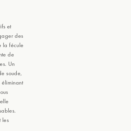
fs et
égager des
 la fécule
nte de
es. Un
 de soude,
 éliminant
vous
elle
sables.
 les