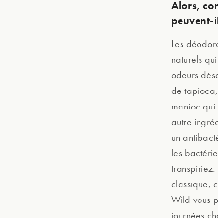
Alors, co
peuvent-il
Les déodora
naturels qu
odeurs désa
de tapioca,
manioc qui 
autre ingré
un antibact
les bactérie
transpiriez.
classique, 
Wild vous p
journées ch