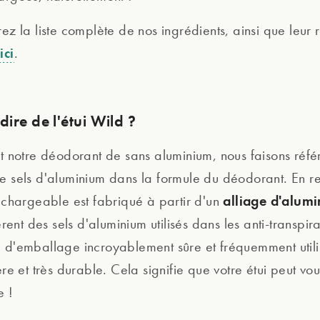
ez la liste complète de nos ingrédients, ainsi que leur r
ici
,
.
ire de l'étui Wild ?
nt notre déodorant de sans aluminium, nous faisons réf
e sels d'aluminium dans la formule du déodorant. En r
alliage d'alum
rechargeable est fabriqué à partir d'un
férent des sels d'aluminium utilisés dans les anti-transpiran
 d'emballage incroyablement sûre et fréquemment utili
ère et très durable. Cela signifie que votre étui peut vo
e !