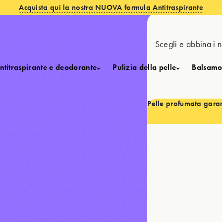
Acquista qui la nostra NUOVA formula Antitraspirante
Scegli e abbina i n
ntitraspirante e deodorante
Pulizia della pelle
Balsamo 
Pelle profumata garan