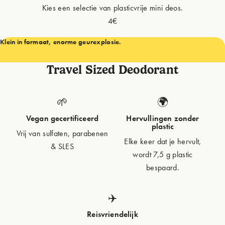
Kies een selectie van plasticvrije mini deos.
4€
ANNULEREN
PERSONALISEER
Klein in formaat, enorme geurexplosie.
Travel Sized Deodorant
🌱
🌍
Vegan gecertificeerd
Hervullingen zonder
plastic
Vrij van sulfaten, parabenen
Elke keer dat je hervult,
& SLES
wordt 7,5 g plastic
bespaard.
✈️
Reisvriendelijk