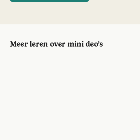
Lees meer over waarom Wild Deodorant veganistisch
is
Meer leren over mini deo’s