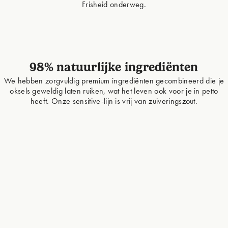
Frisheid onderweg.
98% natuurlijke ingrediënten
We hebben zorgvuldig premium ingrediënten gecombineerd die je
oksels geweldig laten ruiken, wat het leven ook voor je in petto
heeft. Onze sensitive-lijn is vrij van zuiveringszout.
RIJK IN VITAMINE
ter
Zonnebloemwas
Natr